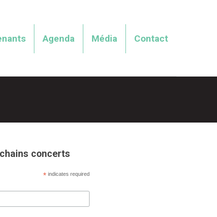
enants
Agenda
Média
Contact
ochains concerts
*
indicates required