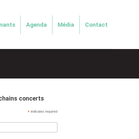
enants
Agenda
Média
Contact
ochains concerts
*
indicates required