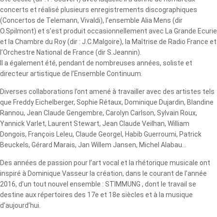
concerts et réalisé plusieurs enregistrements discographiques
(Concertos de Telemann, Vivaldi), l’ensemble Alia Mens (dir
O.Spilmont) et s’est produit occasionnellement avec La Grande Ecurie
et la Chambre du Roy (dir : J.C.Malgoire), la Maîtrise de Radio France et
l’Orchestre National de France (dir S.Jeannin).
​Il a également été, pendant de nombreuses années, soliste et
directeur artistique de l’Ensemble Continuum.
Diverses collaborations l’ont amené à travailler avec des artistes tels
que Freddy Eichelberger, Sophie Rétaux, Dominique Dujardin, Blandine
Rannou, Jean Claude Gengembre, Carolyn Carlson, Sylvain Roux,
Yannick Varlet, Laurent Stewart, Jean Claude Veilhan, William
Dongois, François Leleu, Claude Georgel, Habib Guerroumi, Patrick
Beuckels, Gérard Marais, Jan Willem Jansen, Michel Alabau...
Des années de passion pour l’art vocal et la rhétorique musicale ont
inspiré à Dominique Vasseur la création, dans le courant de l’année
2016, d’un tout nouvel ensemble : STIMMUNG , dont le travail se
destine aux répertoires des 17e et 18e siècles et à la musique
d’aujourd’hui.