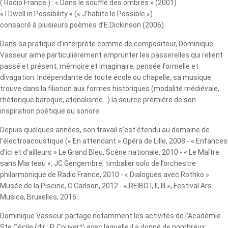
( Radio France ) : « Dans le souffle des ombres » (2001)
« I Dwell in Possibility » (« J’habite le Possible »)
consacré à plusieurs poèmes d’E.Dickinson (2006)
Dans sa pratique d’interprète comme de compositeur, Dominique
Vasseur aime particulièrement emprunter les passerelles qui relient
passé et présent, mémoire et imaginaire, pensée formelle et
divagation. Indépendante de toute école ou chapelle, sa musique
trouve dans la filiation aux formes historiques (modalité médiévale,
rhétorique baroque, atonalisme...) la source première de son
inspiration poétique ou sonore.
Depuis quelques années, son travail s’est étendu au domaine de
l’électroacoustique (« En attendant » Opéra de Lille, 2008 - « Enfances
d’ici et d’ailleurs » Le Grand Bleu, Scène nationale, 2010 - « Le Maître
sans Marteau », JC Gengembre, timbalier solo de l’orchestre
philarmonique de Radio France, 2010 - « Dialogues avec Rothko »
Musée de la Piscine, C.Carlson, 2012 - « REIBO I, II, III », Festival Ars
Musica, Bruxelles, 2016...
Dominique Vasseur partage notamment les activités de l’Académie
Ste Cécile (dir : P. Couvert) avec laquelle il a donné de nombreux