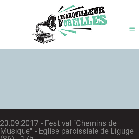
23.09.2017 - Festival "Chemins de
Musique" - Eglise paroissiale de Ligugé
(86) - 17h