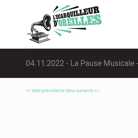
04.11.2022 - La Pause Musicale -
<< date précédente
date suivante >>