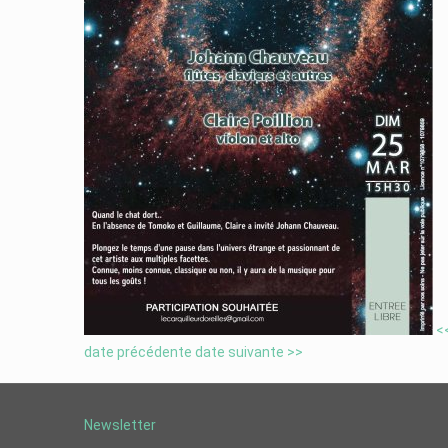
<
date précédente
date suivante >>
Newsletter