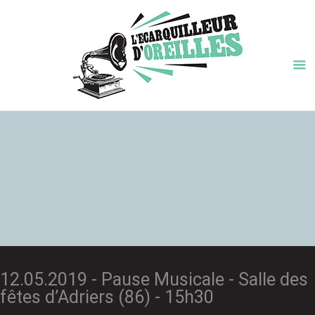
12.05.2019 - Pause Musicale - Salle des
fêtes d’Adriers (86) - 15h30