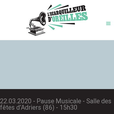
22.03.2020 - Pause Musicale - Salle des
fêtes d’Adriers (86) - 15h30