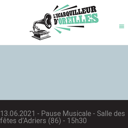
13.06.2021 - Pause Musicale - Salle des
fêtes d’Adriers (86) - 15h30