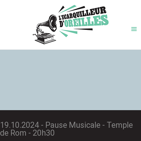
19.10.2024 - Pause Musicale - Temple
de Rom - 20h30