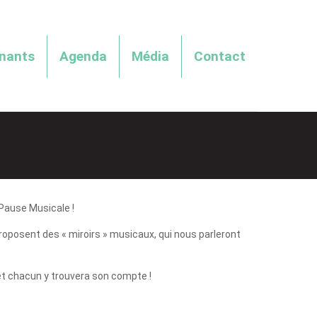
enants
Agenda
Média
Contact
a Pause Musicale !
roposent des « miroirs » musicaux, qui nous parleront
et chacun y trouvera son compte !