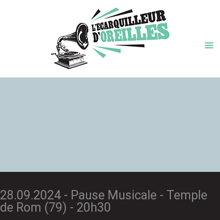
28.09.2024 - Pause Musicale - Temple
de Rom (79) - 20h30